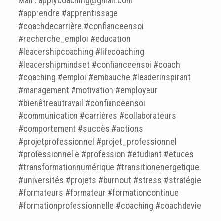
Mail : applycoaching@gmail.com
#apprendre #apprentissage
#coachdecarrière #confianceensoi
#recherche_emploi #education
#leadershipcoaching #lifecoaching
#leadershipmindset #confianceensoi #coach
#coaching #emploi #embauche #leaderinspirant
#management #motivation #employeur
#bienêtreautravail #confianceensoi
#communication #carrières #collaborateurs
#comportement #succès #actions
#projetprofessionnel #projet_professionnel
#professionnelle #profession #etudiant #etudes
#transformationnumérique #transitionenergetique
#universités #projets #burnout #stress #stratégie
#formateurs #formateur #formationcontinue
#formationprofessionnelle #coaching #coachdevie